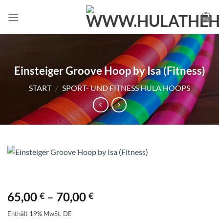
Zum
Inhalt
springen
Einsteiger Groove Hoop by Isa (Fitness)
START
/
SPORT- UND FITNESS HULA HOOPS
Preisspanne:
65,00
–
70,00
€
€
65,00 €
Enthält 19% MwSt. DE