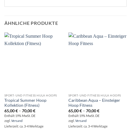
ÄHNLICHE PRODUKTE
SPORT- UND FITNESS HULA HOOPS
SPORT- UND FITNESS HULA HOOPS
Tropical Summer Hoop
Caribbean Aqua – Einsteiger
Kollektion (Fitness)
Hoop Fitness
Preisspanne:
Preisspanne:
65,00
€
–
70,00
€
65,00
€
–
70,00
€
65,00 €
65,00 €
Enthält 19% MwSt. DE
Enthält 19% MwSt. DE
bis
bis
zzgl.
Versand
zzgl.
Versand
70,00 €
70,00 €
Lieferzeit: ca. 3-4 Werktage
Lieferzeit: ca. 3-4 Werktage