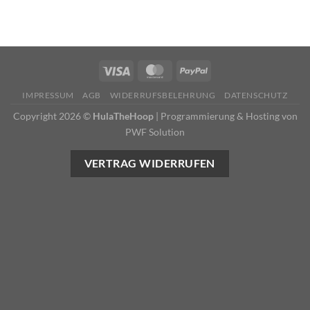
IMPRESSUM
AGB
WIDERRUFSBELEHRUNG
DATENSCHUTZ
Copyright 2026 ©
HulaTheHoop
|
Programmierung & Hosting von
PWF Solution
VERTRAG WIDERRUFEN