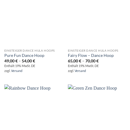
EINSTEIGER DANCE HULA HOOPS
EINSTEIGER DANCE HULA HOOPS
Pure Fun Dance Hoop
Fairy Flow – Dance Hoop
Preisspanne:
Preisspanne:
49,00
€
–
54,00
€
65,00
€
–
70,00
€
49,00 €
65,00 €
Enthält 19% MwSt. DE
Enthält 19% MwSt. DE
bis
bis
zzgl.
Versand
zzgl.
Versand
54,00 €
70,00 €