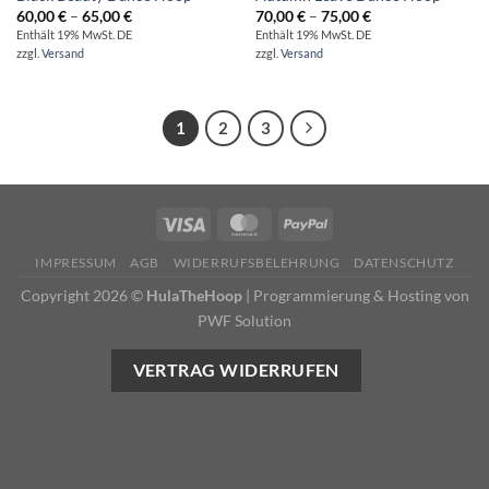
Preisspanne:
Preisspanne:
60,00
€
–
65,00
€
70,00
€
–
75,00
€
60,00 €
70,00 €
Enthält 19% MwSt. DE
Enthält 19% MwSt. DE
bis
bis
zzgl.
Versand
zzgl.
Versand
65,00 €
75,00 €
1
2
3
IMPRESSUM
AGB
WIDERRUFSBELEHRUNG
DATENSCHUTZ
Copyright 2026 ©
HulaTheHoop
|
Programmierung & Hosting von
PWF Solution
VERTRAG WIDERRUFEN