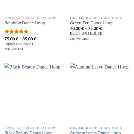
EINSTEIGER DANCE HULA HOOPS
EINSTEIGER DANCE HULA HOOPS
Rainbow Dance Hoop
Green Zen Dance Hoop
Preisspanne:
70,00
€
–
75,00
€
70,00 €
Enthält 19% MwSt. DE
bis
Bewertet
Preisspanne:
75,00
€
–
85,00
€
zzgl.
Versand
75,00 €
75,00 €
mit
5.00
Enthält 19% MwSt. DE
bis
von 5
zzgl.
Versand
85,00 €
EINSTEIGER DANCE HULA HOOPS
EINSTEIGER DANCE HULA HOOPS
Black Beauty Dance Hoop
Autumn Leave Dance Hoop