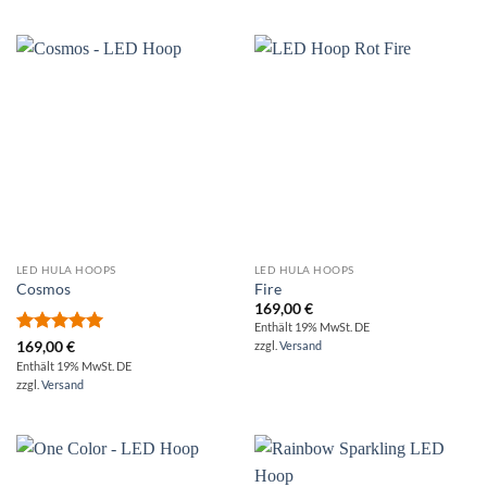
LED HULA HOOPS
LED HULA HOOPS
Cosmos
Fire
169,00
€
Enthält 19% MwSt. DE
Bewertet
169,00
€
zzgl.
Versand
mit
5.00
Enthält 19% MwSt. DE
von 5
zzgl.
Versand