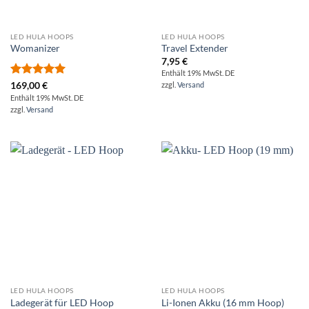
LED HULA HOOPS
LED HULA HOOPS
Womanizer
Travel Extender
7,95
€
Enthält 19% MwSt. DE
Bewertet
169,00
€
zzgl.
Versand
mit
5.00
Enthält 19% MwSt. DE
von 5
zzgl.
Versand
LED HULA HOOPS
LED HULA HOOPS
Ladegerät für LED Hoop
Li-Ionen Akku (16 mm Hoop)