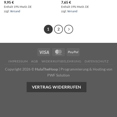
9,95
€
7,65
€
Enthält 19% MwSt. DE
Enthält 19% MwSt. DE
zzgl.
Versand
zzgl.
Versand
1
2
IMPRESSUM
AGB
WIDERRUFSBELEHRUNG
DATENSCHUTZ
Copyright 2026 ©
HulaTheHoop
|
Programmierung & Hosting von
PWF Solution
VERTRAG WIDERRUFEN