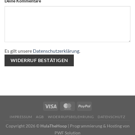
Page URI *erforderlich
Deine Kommentare
Es gilt unsere
Datenschutzerklärung
.
WIDERRUF BESTÄTIGEN
IMPRESSUM
AGB
WIDERRUFSBELEHRUNG
DATENSCHUTZ
Copyright 2026 ©
HulaTheHoop
|
Programmierung & Hosting von
PWF Solution