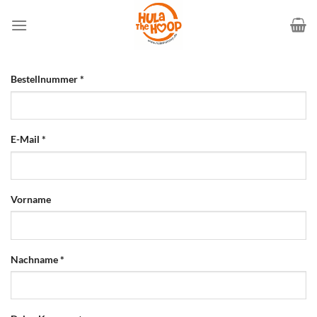
Zum
Inhalt
springen
erforderlich
Bestellnummer
*
erforderlich
E-Mail
*
Vorname
erforderlich
Nachname
*