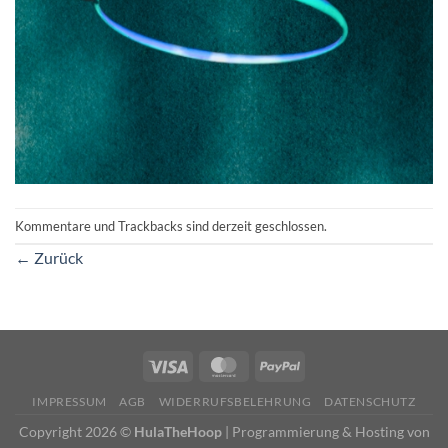
Kommentare und Trackbacks sind derzeit geschlossen.
←
Zurück
IMPRESSUM
AGB
WIDERRUFSBELEHRUNG
DATENSCHUTZ
Copyright 2026 ©
HulaTheHoop
|
Programmierung & Hosting von