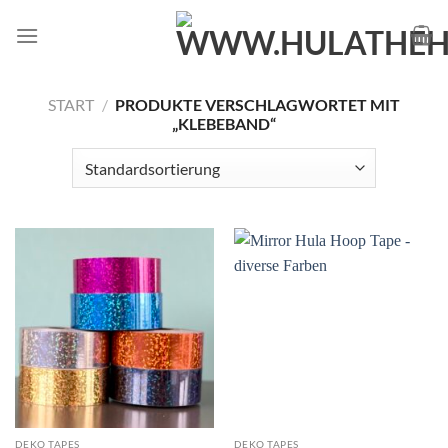
Zum
Inhalt
springen
START
/
PRODUKTE VERSCHLAGWORTET MIT
„KLEBEBAND“
DEKO TAPES
DEKO TAPES