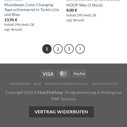
DEKO TAPES
GAFFER UND SPECIAL GRIPTAPEVARIANTEN
Moonbeam Color Changing
HOOP Wax (3 Stück)
Tape schimmernd in Türkis-Lila
8,00
€
und Blau
Enthält 19% MwSt. DE
13,95
€
zzgl.
Versand
Enthält 19% MwSt. DE
zzgl.
Versand
1
2
3
IMPRESSUM
AGB
WIDERRUFSBELEHRUNG
DATENSCHUTZ
Copyright 2026 ©
HulaTheHoop
|
Programmierung & Hosting von
PWF Solution
VERTRAG WIDERRUFEN