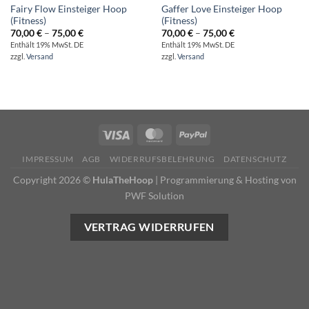
Fairy Flow Einsteiger Hoop
Gaffer Love Einsteiger Hoop
(Fitness)
(Fitness)
Preisspanne:
Preisspanne:
70,00
€
–
75,00
€
70,00
€
–
75,00
€
70,00 €
70,00 €
Enthält 19% MwSt. DE
Enthält 19% MwSt. DE
bis
bis
zzgl.
Versand
zzgl.
Versand
75,00 €
75,00 €
IMPRESSUM
AGB
WIDERRUFSBELEHRUNG
DATENSCHUTZ
Copyright 2026 ©
HulaTheHoop
|
Programmierung & Hosting von
PWF Solution
VERTRAG WIDERRUFEN