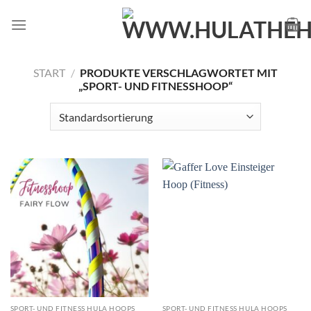
Zum
Inhalt
springen
START
/
PRODUKTE VERSCHLAGWORTET MIT
„SPORT- UND FITNESSHOOP“
SPORT- UND FITNESS HULA HOOPS
SPORT- UND FITNESS HULA HOOPS