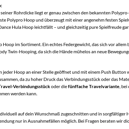
:
 seiner Rohrdicke liegt er genau zwischen den bekannten Polypro
rste Polypro Hoop und überzeugt mit einer angenehm festen Spielw
ce Hula Hoop leichtfällt – und gleichzeitig pure Spielfreude gara
o Hoop im Sortiment. Ein echtes Federgewicht, das sich vor alle
Off-Body Twin-Hooping, da sich die Hände mühelos an neue Bewegu
jeder Hoop an einer Stelle geöffnet und mit einem Push Button w
zusammen, da zu hoher Druck das Verbindungsstück oder das Mater
Travel-Verbindungsstück
oder die
fünffache Travelvariante
, be
ommen werden kann.
dividuell auf dein Wunschmaß zugeschnitten und in sorgfältiger Ha
endung nur in Ausnahmefällen möglich. Bei Fragen beraten wir dich