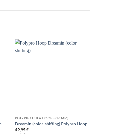
POLYPRO HULA HOOPS (16 MM)
POLYPRO HULA HOOPS 
UV Red Fire Pele (flu
p
Dreamin (color-shifting) Polypro Hoop
Polypro Hoop
49,95
€