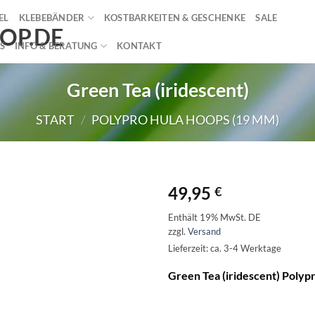
EL
KLEBEBÄNDER
KOSTBARKEITEN & GESCHENKE
SALE
S
INFO & BERATUNG
KONTAKT
Green Tea (iridescent)
START
/
POLYPRO HULA HOOPS (19 MM)
49,95
€
Enthält 19% MwSt. DE
zzgl.
Versand
Lieferzeit: ca. 3-4 Werktage
Green Tea (iridescent) Polyp