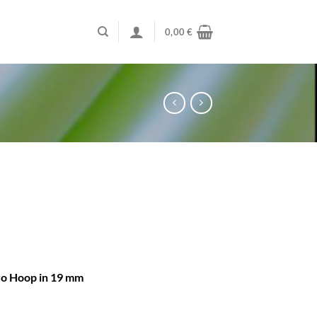
0,00
€
ro Hoop in 19 mm