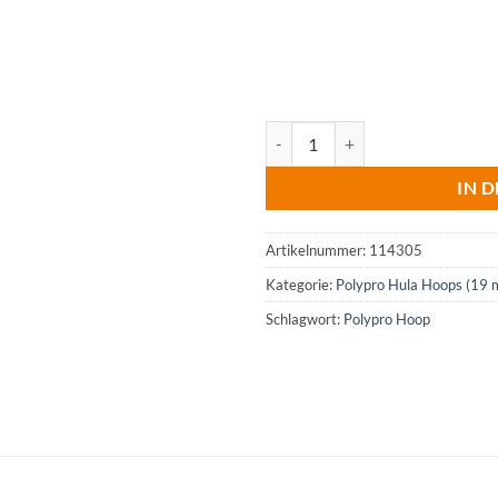
Green Tea (iridescent) Menge
IN 
Artikelnummer:
114305
Kategorie:
Polypro Hula Hoops (19
Schlagwort:
Polypro Hoop