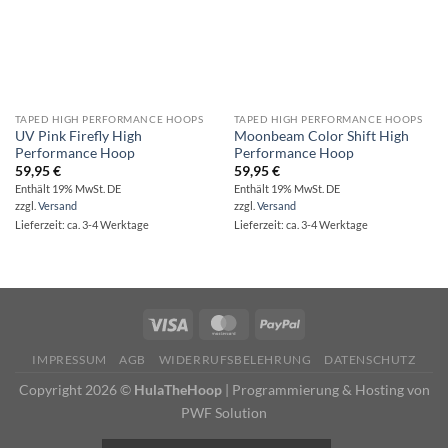
TAPED HIGH PERFORMANCE HOOPS
TAPED HIGH PERFORMANCE HOOPS
UV Pink Firefly High
Moonbeam Color Shift High
Performance Hoop
Performance Hoop
59,95
€
59,95
€
Enthält 19% MwSt. DE
Enthält 19% MwSt. DE
zzgl.
Versand
zzgl.
Versand
Lieferzeit: ca. 3-4 Werktage
Lieferzeit: ca. 3-4 Werktage
IMPRESSUM
AGB
WIDERRUFSBELEHRUNG
DATENSCHUTZ
Copyright 2026 ©
HulaTheHoop
|
Programmierung & Hosting von
PWF Solution