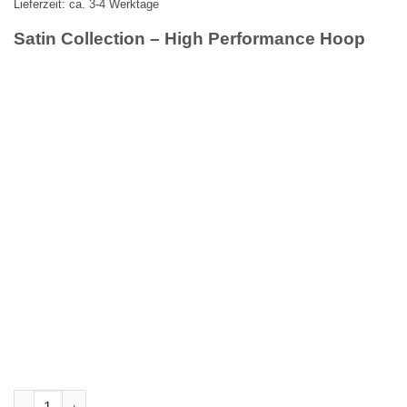
Lieferzeit: ca. 3-4 Werktage
Satin Collection – High Performance Hoop
Satin Hoop Collection - High Performance Hoop Menge