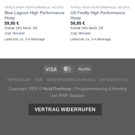
TAPED HIGH PERFORMANCE HOOPS
TAPED HIGH PERFORMANCE HOOPS
Blue Lagoon High Performance
UV Firefly High Performance
Hoop
Hoop
59,95
€
59,95
€
Enthält 19% MwSt. DE
Enthält 19% MwSt. DE
zzgl.
Versand
zzgl.
Versand
Lieferzeit: ca. 3-4 Werktage
Lieferzeit: ca. 3-4 Werktage
IMPRESSUM
AGB
WIDERRUFSBELEHRUNG
DATENSCHUTZ
Copyright 2026 ©
HulaTheHoop
|
Programmierung & Hosting
von PWF Solution
VERTRAG WIDERRUFEN