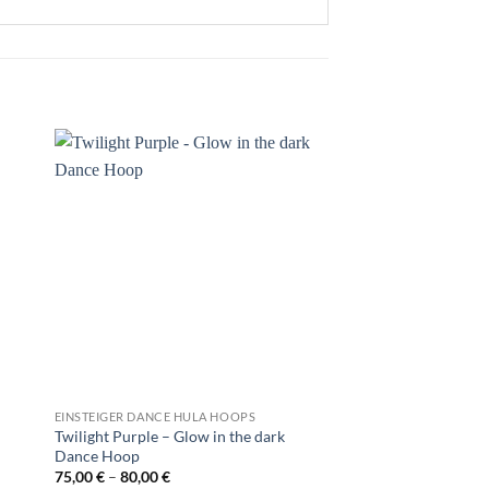
EINSTEIGER DANCE HULA HOOPS
EINSTEIGER DANCE HU
Twilight Purple – Glow in the dark
Mocca Dance Hoop
Dance Hoop
Prei
70,00
€
–
75,00
€
70,0
Preisspanne:
75,00
€
–
80,00
€
Enthält 19% MwSt. DE
bis