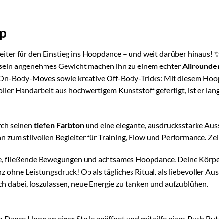
op
leiter für den Einstieg ins Hoopdance – und weit darüber hinaus! 
 sein angenehmes Gewicht machen ihn zu einem echter
Allrounde
e On-Body-Moves sowie kreative Off-Body-Tricks: Mit diesem Hoo
voller Handarbeit aus hochwertigem Kunststoff gefertigt, ist er la
rch seinen
tiefen Farbton
und eine elegante, ausdrucksstarke Aus
 zum stilvollen Begleiter für Training, Flow und Performance. Zeit
e, fließende Bewegungen und achtsames Hoopdance. Deine Körpe
nz ohne Leistungsdruck! Ob als tägliches Ritual, als liebevoller Au
ch dabei, loszulassen, neue Energie zu tanken und aufzublühen.
n Dance Hoop an einer Stelle geöffnet und mithilfe eines Push B