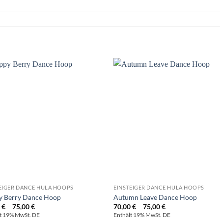
EIGER DANCE HULA HOOPS
EINSTEIGER DANCE HULA HOOPS
y Berry Dance Hoop
Autumn Leave Dance Hoop
Preisspanne:
Preisspanne:
0
€
–
75,00
€
70,00
€
–
75,00
€
70,00 €
70,00 €
t 19% MwSt. DE
Enthält 19% MwSt. DE
bis
bis