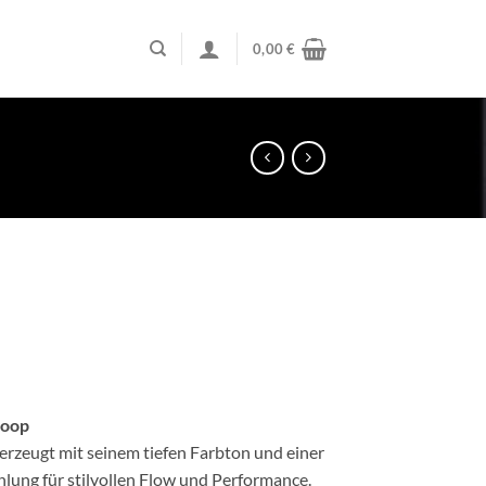
0,00
€
eisspanne:
,00 €
,00 €
Hoop
rzeugt mit seinem tiefen Farbton und einer
hlung für stilvollen Flow und Performance.