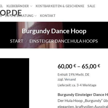
EL
KLEBEBÄNDER
KOSTBARKEITEN & GESCHENKE
SALE
S
INFO & BERATUNG
KONTAKT
Burgundy Dance Hoop
START
/
EINSTEIGER DANCE HULA HOOPS
Pr
60,00
–
65,00
€
€
60
Enthält 19% MwSt. DE
bis
zzgl.
Versand
65
Lieferzeit: ca. 3-4 Werktage
Burgundy Einsteiger Dance 
Der Hula Hoop „Burgundy“ übe
eleganten, kraftvollen Ausstra