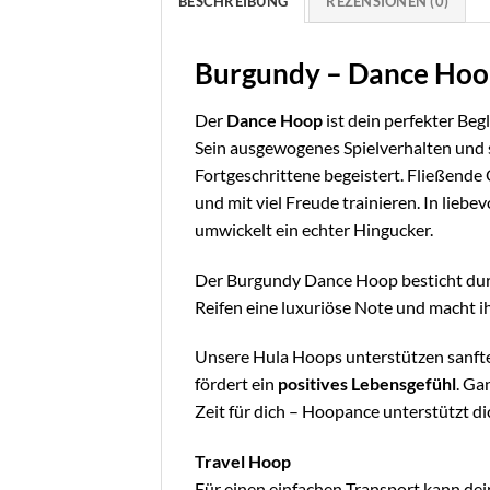
BESCHREIBUNG
REZENSIONEN (0)
Burgundy – Dance Ho
Der
Dance Hoop
ist dein perfekter Beg
Sein ausgewogenes Spielverhalten und
Fortgeschrittene begeistert. Fließend
und mit viel Freude trainieren. In liebe
umwickelt ein echter Hingucker.
Der Burgundy Dance Hoop besticht du
Reifen eine luxuriöse Note und macht ihn
Unsere Hula Hoops unterstützen sanft
fördert ein
positives Lebensgefühl
. Ga
Zeit für dich – Hoopance unterstützt di
Travel Hoop
Für einen einfachen Transport kann dei