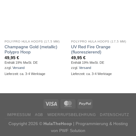
POLYPRO HULA HOOPS (17,5 MM)
POLYPRO HULA HOOPS (17,5 MM)
Champagne Gold (metallic)
UV Red Fire Orange
Polypro Hoop
(fluoreszierend)
49,95
€
49,95
€
Enthält 19% MwSt. DE
Enthält 19% MwSt. DE
zzgl.
Versand
zzgl.
Versand
Lieferzeit: ca. 3-4 Werktage
Lieferzeit: ca. 3-4 Werktage
IMPRESSUM
AGB
WIDERRUFSBELEHRUNG
DATENSCHUTZ
Copyright 2026 ©
HulaTheHoop
|
Programmierung & Hosting
von PWF Solution