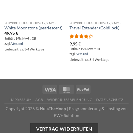
POLYPRO HULA HOOPS (17,5 MM)
POLYPRO HULA HOOPS (17,5 MM)
White Moonstone (pearlescent)
Travel Extender (Goldilock)
49,95
€
Enthält 19% MwSt. DE
Bewertet
zzgl.
Versand
9,95
€
mit
4.00
Enthält 19% MwSt. DE
Lieferzeit: ca. 3-4 Werktage
von 5
zzgl.
Versand
Lieferzeit: ca. 3-4 Werktage
IMPRESSUM
AGB
WIDERRUFSBELEHRUNG
DATENSCHUTZ
Copyright 2026 ©
HulaTheHoop
|
Programmierung & Hosting von
PWF Solution
VERTRAG WIDERRUFEN