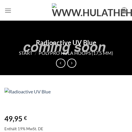
Zum
Inhalt
springen
Radioactive UV Blue
START
/
POLYPRO HULA HOOPS (17,5 MM)
49,95
€
Enthält 19% MwSt. DE