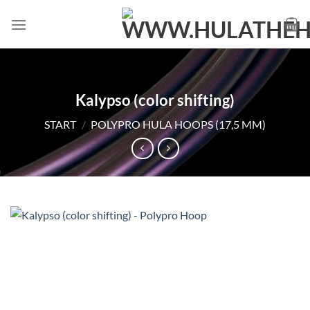
Zum
Inhalt
springen
Kalypso (color shifting)
START
/
POLYPRO HULA HOOPS (17,5 MM)