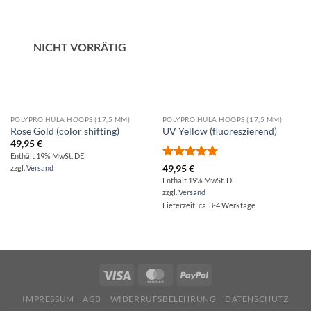
NICHT VORRÄTIG
POLYPRO HULA HOOPS (17,5 MM)
POLYPRO HULA HOOPS (17,5 MM)
Rose Gold (color shifting)
UV Yellow (fluoreszierend)
49,95
€
Enthält 19% MwSt. DE
Bewertet
zzgl.
Versand
49,95
€
mit
5.00
Enthält 19% MwSt. DE
von 5
zzgl.
Versand
Lieferzeit: ca. 3-4 Werktage
IMPRESSUM
AGB
WIDERRUFSBELEHRUNG
DATENSCHUTZ